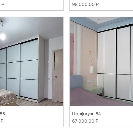
Цена
 ₽
98 000,00 ₽
 55
Шкаф купе 54
Цена
 ₽
67 000,00 ₽