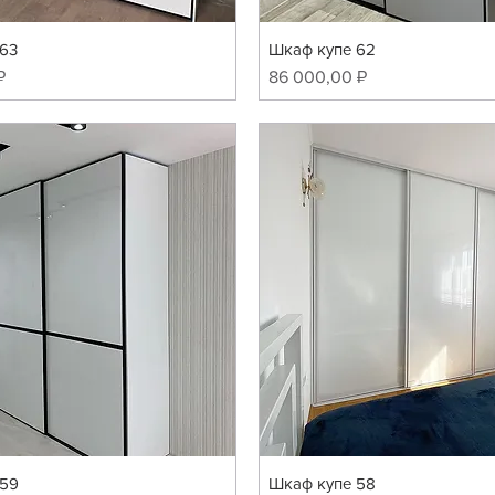
63
Шкаф купе 62
Цена
₽
86 000,00 ₽
 59
Шкаф купе 58