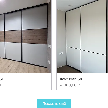
51
Шкаф купе 50
Цена
 ₽
67 000,00 ₽
Показать ещё