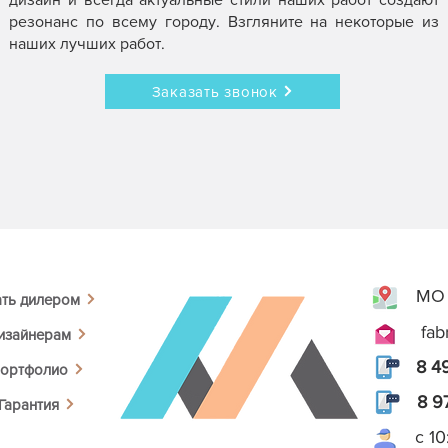
резонанс по всему городу. Взгляните на некоторые из
наших лучших работ.
Заказать звонок
МО 
ать дилером
fab
изайнерам
8 4
ортфолио
8 9
Гарантия
с 1