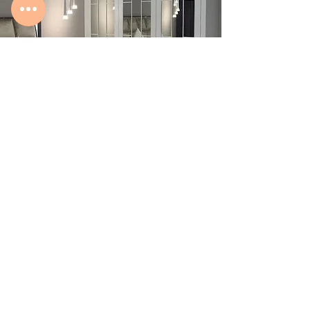
Шкафы на заказ в Москве по
индивидуальным размерам от
производителя МФМ
«Мебельная Фабрика Москва МФМ»
поможет Вам реализовать любые
интерьерные идеи для квартиры, дома
или офиса, для нас нет невыполнимых
задач. Команда наших профессионалов
занимается разработкой и реализацией
дизайн-проектов с 2000 года по Москве
и Московской области. Мы будем с Вами