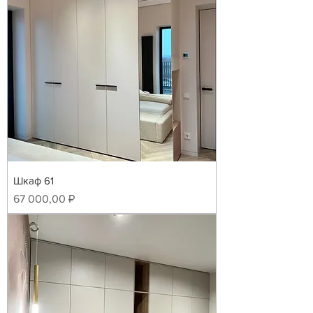
Шкаф 61
Цена
67 000,00 ₽