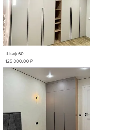
Шкаф 60
Цена
125 000,00 ₽