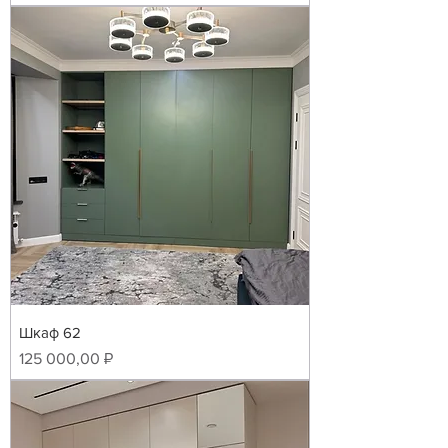
Шкаф 62
Цена
125 000,00 ₽