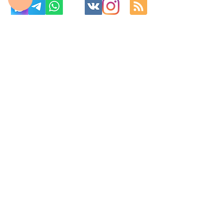
с 10:00 до 22:00
8 977 800 01 31
8 495 240 81 31
fabrika-moscow@ya.ru
МО г. Реутов, МКАД 2-й км, д. 2, ТК «Шоколад»
Изготовление корпусной мебель на
заказ по индивидуальным размерам в