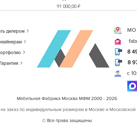
Цена
91 000,00 ₽
МО 
ать дилером
fab
изайнерам
8 4
ортфолио
8 9
Гарантия
с 1
Мебельная Фабрика Москва МФМ 2000 - 2026
 на заказ по индивидуальным размерам в Москве и Московской
© Все права защищены