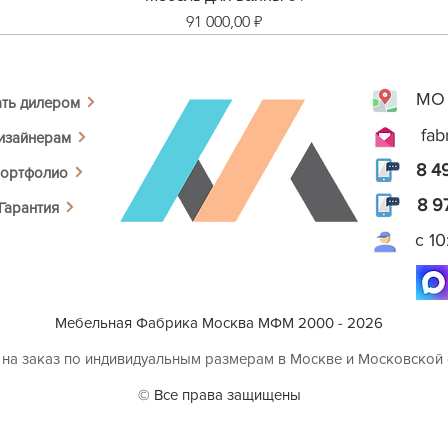
Цена
91 000,00 ₽
МО 
ать дилером
fab
изайнерам
8 4
ортфолио
8 9
Гарантия
с 1
Мебельная Фабрика Москва МФМ 2000 - 2026
 на заказ по индивидуальным размерам в Москве и Московской
© Все права защищены