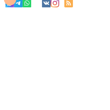
с 10:00 до 22:00
8 977 800 01 31
8 495 240 81 31
fabrika-moscow@ya.ru
МО г. Реутов, МКАД 2-й км, д. 2, ТК «Шоколад»
Изготовление корпусной мебель на
заказ по индивидуальным размерам в